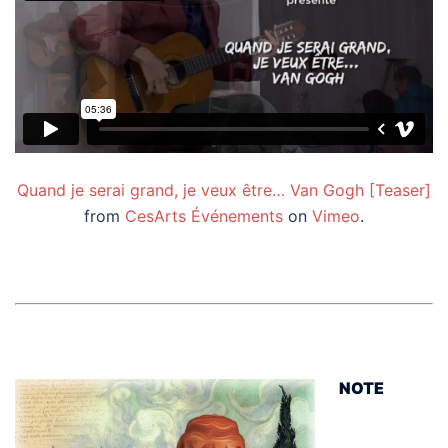
Quand je serai grand, je veux être… Van Gogh [Teaser]
from
CesArts Événements
on
Vimeo
.
NOTE