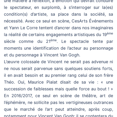
une matière à réflexion, à émotion qui devrait conduire
le spectateur, en surplomb, à s’interroger sur la(es)
condition(s) d’artiste, sa place dans la société, sa
nécessité. Avec ce seul en scène, CesArts Événements
et Yann Le Corre tentent d’ancrer dans nos imaginaires
ème
la réalité de certains engagements artistiques du 19
ème
siècle comme du 21
. Le spectacle tente par
moments une identification de l’acteur au personnage
et du personnage à Vincent Van Gogh.
L’œuvre colossale de Vincent ne serait pas advenue ni
ne nous serait parvenue sans quelques soutiens forts,
il en avait besoin et au premier rang celui de son frère
Théo. Oui, Maurice Pialat disait de sa vie : « une
succession de faiblesses mais quelle force au bout ! »
En 2016/2017, ce seul en scène de théâtre, art de
l’éphémère, ne sollicite pas les vertigineuses outrances
que le marché de l’art peut atteindre, après coup,
notamment pour Vincent Van Gogh; il se contentera du