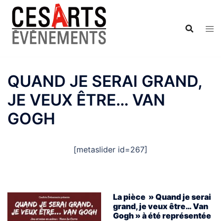
Aller
au
contenu
QUAND JE SERAI GRAND,
JE VEUX ÊTRE… VAN
GOGH
[metaslider id=267]
La pièce » Quand je serai
grand, je veux être… Van
Gogh » à été représentée