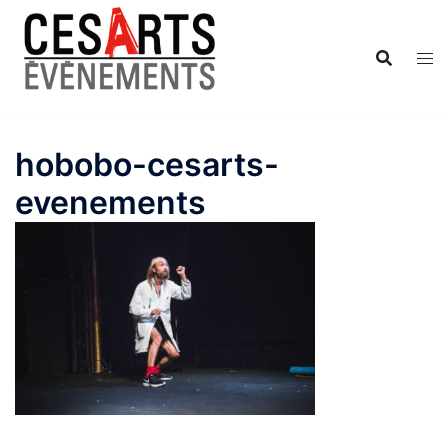
Aller
au
contenu
hobobo-cesarts-
evenements