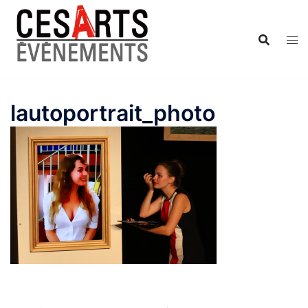
Aller
au
contenu
lautoportrait_photo